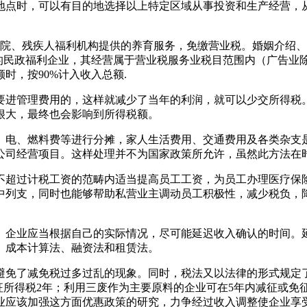
地点时，可以有目的地选择以上特定区域从事投资和生产经营，
老院、残疾人福利机构提供的养育服务，免缴营业税。婚姻介绍
上的民政福利企业，其经营属于营业税服务业税目范围内（广告业
时，按90%计入收入总额.
要进管理费用的，这样就减少了当年的利润，就可以少交所得税
很大，最终也会影响到所得税额。
、电、燃料费等进行分摊，家人生活费用、交通费用及各类杂支
公司经营项目。这样处理并不为国家政策所允许，虽然此方法在
不超过计税工资的范畴内适当提高员工工资，为员工办理医疗保
中列支，同时也能够帮助私营业主调动员工积极性，减少税负，
。企业应当根据自己的实际情况，尽可能延迟收入确认的时间。
、成本计算法、融资法和租赁法。
避免了减免税过多过乱的现象。同时，税法又以法律的形式规定
征所得税2年；利用三废作为主要原料的企业可在5年内减征或
企业应该加强这方面优惠政策的研究，力争经过收入调整使企业享