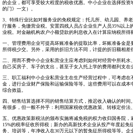
的企业，都可享受较大程度的税收优惠。中小企业在选择投资
的门》一文）。
3、特殊行业比如对服务业的免税规定：托儿所、幼儿园、养
疗服务，免缴营业税。安置四残人员占企业生产人员35%以
业税。对金融机构农户小额贷款的利息收入在计算应纳税所得额
一、管理费用企业可提高坏账准备的提取比率，坏账准备金是
所得税少交。另外，采用的折旧方法不同，计提的折旧额相差
二、用而不费中小企业私营业主应考虑到如何对经营中所耗水
自己买房子、车子的支出，甚至子女入托上学的费用都列支在
三、职工福利中小企业私营业主在生产经营过程中，可考虑在
金，进行企业财产保险和运输保险等等。这些费用可以在成本
综合效益。
四、销售结算选择不同的销售结算方式，推迟收入确认的时间
有很多，但一般不外乎：利用国家税收优惠政策、转移定价法
五、优惠政策新税法的颁布实施将减免税的权力收归国务院，
15%的税率征收所得税；新办的高新技术企业从投产年度起免
务、培训等，年净收入在30万元以下的暂免征所得税等等。