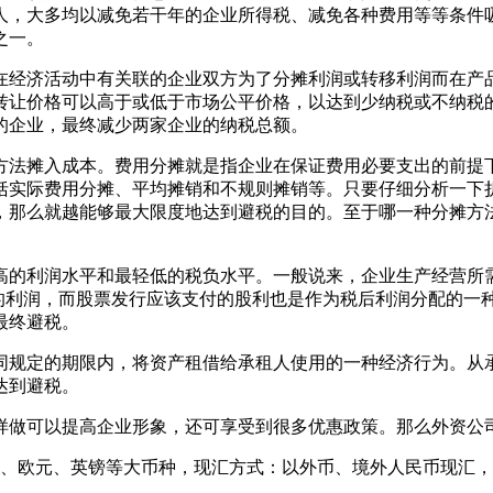
人，大多均以减免若干年的企业所得税、减免各种费用等等条件
之一。
在经济活动中有关联的企业双方为了分摊利润或转移利润而在产
转让价格可以高于或低于市场公平价格，以达到少纳税或不纳税
的企业，最终减少两家企业的纳税总额。
方法摊入成本。费用分摊就是指企业在保证费用必要支出的前提
括实际费用分摊、平均摊销和不规则摊销等。只要仔细分析一下
，那么就越能够最大限度地达到避税的目的。至于哪一种分摊方
的利润水平和最轻低的税负水平。一般说来，企业生产经营所需
配的利润，而股票发行应该支付的股利也是作为税后利润分配的一
最终避税。
同规定的期限内，将资产租借给承租人使用的一种经济行为。从
达到避税。
样做可以提高企业形象，还可享受到很多优惠政策。那么外资公
元、欧元、英镑等大币种，现汇方式：以外币、境外人民币现汇