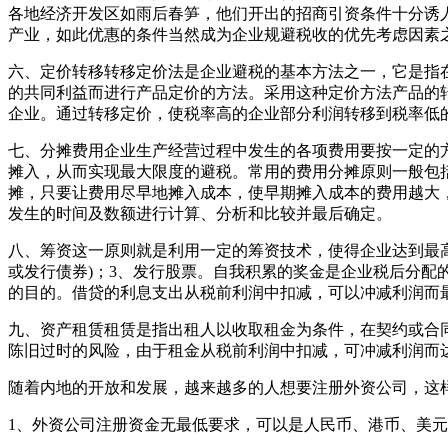
各地经济开发区如雨后春笋，他们开出的招商引资条件十分诱
产业，如此优惠的条件当然成为企业规避税收的优先考虑因素
六、定价转移转移定价法是企业避税的基本方法之一，它是指
的共同利益而进行产品定价的方法。采用这种定价方法产品的
企业。通过转移定价，使税率高的企业部分利润转移到税率低
七、分摊费用企业生产经营过程中发生的各项费用要按一定的
摊入，从而实现最大限度的避税。常用的费用分摊原则一般包
摊，只要让费用尽早地摊入成本，使早期摊入成本的费用越大
发生的时间及数额进行计算、分析和比较并最后确定。
八、筹资这一原则就是利用一定的筹资技术，使得企业达到最高
或发行债券)；3、发行股票。自我积累的奖金是企业税后分
的目的。借贷的利息支出从税前利润中扣减，可以冲减利润而
九、资产租赁租赁是指出租人以收取租金为条件，在契约或合
陈旧过时的风险，由于租金从税前利润中扣减，可冲减利润而
随着内地的开放和发展，越来越多的人想要注册外资公司，这
1、外资公司注册资金无最低要求，可以是人民币、港币、美