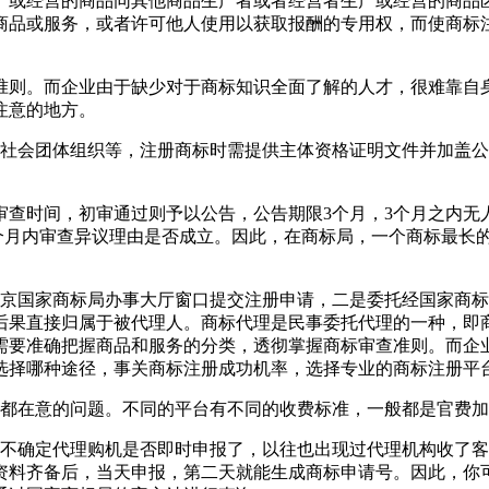
产或经营的商品同其他商品生产者或者经营者生产或经营的商品
商品或服务，或者许可他人使用以获取报酬的专用权，而使商标
准则。而企业由于缺少对于商标知识全面了解的人才，很难靠自
注意的地方。
，社会团体组织等，注册商标时需提供主体资格证明文件并加盖
审查时间，初审通过则予以公告，公告期限3个月，3个月之内
9个月内审查异议理由是否成立。因此，在商标局，一个商标最长
北京国家商标局办事大厅窗口提交注册申请，二是委托经国家商
后果直接归属于被代理人。商标代理是民事委托代理的一种，即
需要准确把握商品和服务的分类，透彻掌握商标审查准则。而企
选择哪种途径，事关商标注册成功机率，选择专业的商标注册平
人都在意的问题。不同的平台有不同的收费标准，一般都是官费
并不确定代理购机是否即时申报了，以往也出现过代理机构收了
资料齐备后，当天申报，第二天就能生成商标申请号。因此，你