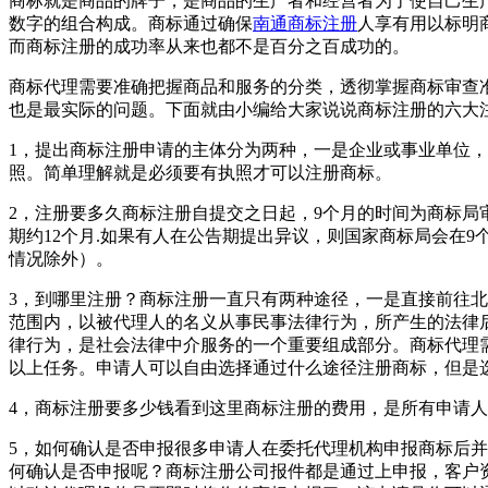
商标就是商品的牌子，是商品的生产者和经营者为了使自己生
数字的组合构成。商标通过确保
南通商标注册
人享有用以标明
而商标注册的成功率从来也都不是百分之百成功的。
商标代理需要准确把握商品和服务的分类，透彻掌握商标审查
也是最实际的问题。下面就由小编给大家说说商标注册的六大
1，提出商标注册申请的主体分为两种，一是企业或事业单位
照。简单理解就是必须要有执照才可以注册商标。
2，注册要多久商标注册自提交之日起，9个月的时间为商标局
期约12个月.如果有人在公告期提出异议，则国家商标局会在
情况除外）。
3，到哪里注册？商标注册一直只有两种途径，一是直接前往
范围内，以被代理人的名义从事民事法律行为，所产生的法律
律行为，是社会法律中介服务的一个重要组成部分。商标代理
以上任务。申请人可以自由选择通过什么途径注册商标，但是
4，商标注册要多少钱看到这里商标注册的费用，是所有申请
5，如何确认是否申报很多申请人在委托代理机构申报商标后
何确认是否申报呢？商标注册公司报件都是通过上申报，客户