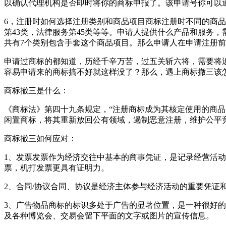
以确认代理机构是否即时将你的商标申报了。该申请号你可以
6，注册时如何选择注册类别和商品项目商标注册时不同的商品归
第43类，法律服务第45类等等。申请人提供什么产品和服务
共有7个类别包含手套这个商品项目。那么申请人在申请注册
申请过商标的都知道，历经千辛万苦，过五关斩六将，需要将
容易申请来的商标搞不好就这样没了？那么，遇上商标撤三该
商标撤三是什么：
《商标法》第四十九条规定，“注册商标成为其核定使用的商
闲置商标，将其重新放回公有领域，遏制恶意注册，维护公平
商标撤三如何应对：
1、发票发票作为经济交往中基本的商事凭证，是记录经营活
票，机打发票更具有证明力。
2、合同/协议合同、协议是经济主体参与经济活动的重要凭证
3、广告物品商标的标识多处于广告的显著位置，是一种很好
及各种博览会、交易会留下平面的文字或图片的宣传信息。