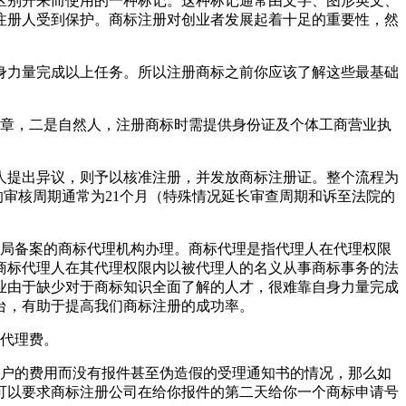
区别开来而使用的一种标记。这种标记通常由文字、图形英文、
注册人受到保护。商标注册对创业者发展起着十足的重要性，然
身力量完成以上任务。所以注册商标之前你应该了解这些最基础
公章，二是自然人，注册商标时需提供身份证及个体工商营业执
无人提出异议，则予以核准注册，并发放商标注册证。整个流程为
的审核周期通常为21个月（特殊情况延长审查周期和诉至法院的
标局备案的商标代理机构办理。商标代理是指代理人在代理权限
商标代理人在其代理权限内以被代理人的名义从事商标事务的法
业由于缺少对于商标知识全面了解的人才，很难靠自身力量完成
台，有助于提高我们商标注册的成功率。
加代理费。
客户的费用而没有报件甚至伪造假的受理通知书的情况，那么如
可以要求商标注册公司在给你报件的第二天给你一个商标申请号