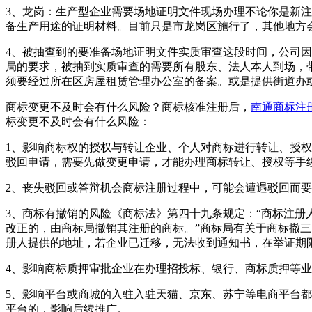
3、龙岗：生产型企业需要场地证明文件现场办理不论你是新
备生产用途的证明材料。目前只是市龙岗区施行了，其他地方
4、被抽查到的要准备场地证明文件实质审查这段时间，公司
局的要求，被抽到实质审查的需要所有股东、法人本人到场，
须要经过所在区房屋租赁管理办公室的备案。或是提供街道办
商标变更不及时会有什么风险？商标核准注册后，
南通商标注
标变更不及时会有什么风险：
1、影响商标权的授权与转让企业、个人对商标进行转让、授
驳回申请，需要先做变更申请，才能办理商标转让、授权等手
2、丧失驳回或答辩机会商标注册过程中，可能会遭遇驳回而
3、商标有撤销的风险《商标法》第四十九条规定：“商标注
改正的，由商标局撤销其注册的商标。”商标局有关于商标撤
册人提供的地址，若企业已迁移，无法收到通知书，在举证期
4、影响商标质押审批企业在办理招投标、银行、商标质押等
5、影响平台或商城的入驻入驻天猫、京东、苏宁等电商平台
平台的，影响后续推广。