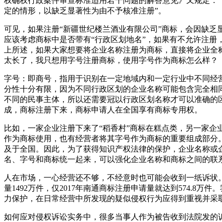
权确权行政案件审查标准适用若干问题的解答意见》又规定：
定的情形，以缺乏显著性为由不予核准注册”。
可见，如果注册“新疆世纪楼兰酒业有限公司”商标，会因缺乏
应该考虑商标中是否带有“行政区划地名”，如果有不允许注册
上所述，如果大家想要将企业名称注册为商标，直接将企业全
太长了，我只想用字号注册商标，使用字号作为商标怎么样？
字号：即商号，指用于识别在一定地域内和一定行业中不同经
分性十分有限，因为不同行政区划的企业名称可能包含完全相
不同的民事主体，所以还需要冠以行政区划名称才可以准确的
成，商标注册下来，商标申请人在全国享有商标专用权。
比如，一家企业注册下来了“稻香村”商标在糕点类，另一家企
作为商标使用，也有经营者将其字号作为商标的重要组成部分
及于全国。因此，为了获得知识产权法律的保护，企业名称或
名、字号和商标统一起来，可以强化企业名称和商标之间的联
人在市场，一心经营还不够，不经意时也可能会收到一纸诉状。当
量1492万件，仅2017年南通商标注册申请量就达到574.
力保护，在日常经营中所发现的疑似侵权行为应得到重视并采
如何应对侵权诉讼实务中，很多当事人作为被告收到法院发的