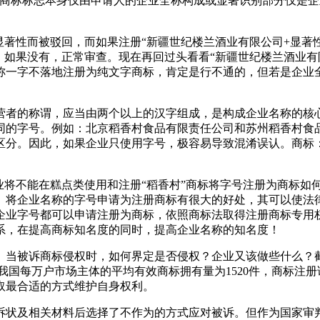
“商标标志本身仅由申请人的企业全称构成或显著识别部分仅是
显著性而被驳回，而如果注册“新疆世纪楼兰酒业有限公司+显著
，如果没有，正常审查。现在再回过头看看“新疆世纪楼兰酒业有
称一字不落地注册为纯文字商标，肯定是行不通的，但若是企业
营者的称谓，应当由两个以上的汉字组成，是构成企业名称的核心
同的字号。例如：北京稻香村食品有限责任公司和苏州稻香村食品
区分。因此，如果企业只使用字号，极容易导致混淆误认。商标
业将不能在糕点类使用和注册“稻香村”商标将字号注册为商标如
。将企业名称的字号申请为注册商标有很大的好处，其可以使法
企业字号都可以申请注册为商标，依照商标法取得注册商标专用
系，在提高商标知名度的同时，提高企业名称的知名度！
被诉商标侵权时，如何界定是否侵权？企业又该做些什么？截至20
8万件。我国每万户市场主体的平均有效商标拥有量为1520件，商
取最合适的方式维护自身权利。
诉状及相关材料后选择了不作为的方式应对被诉。但作为国家审