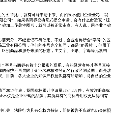
企业全称的，可以认定构成商标法第十一条第一款第（三）项规
性的图”商标，就有可能申请下来。而如果不使用企业全称，就
限公司”，如果将商标变换形式提交申请，会有什么命运呢？综
全称加上显著性图形，就可以被正常审查。有人说，用企业全称
要素分，不经登记不得使用。不过，企业名称所含“字号”的区
工业有限公司，他们的字号完全相同，都是“稻香村”，但属于
：区别商品和服务来源的标志，由文字、图形、字母等元素构
何？字号与商标有着十分紧密的联系，有的经营者将其字号直接
律的保护不再局限于企业名称核准登记的行政区划范围，而是涉
权。目前，各大企业的知识产权意识都有所增加，将自己的企业
17年底，我国商标累计申请量2784.2万件，有效注册商标
标注册证不仅是企业经营的品牌，其所具有的商标专用权更应得到有
判机关，法院行为具有公权力特征，即使被告不应诉也仍会依照