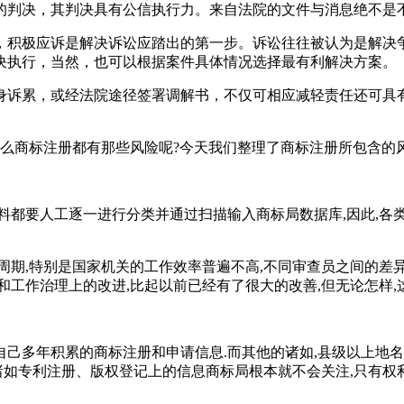
的判决，其判决具有公信执行力。来自法院的文件与消息绝不是
，积极应诉是解决诉讼应踏出的第一步。诉讼往往被认为是解决
决执行，当然，也可以根据案件具体情况选择最有利解决方案。
身诉累，或经法院途径签署调解书，不仅可相应减轻责任还可具
那么商标注册都有那些风险呢?今天我们整理了商标注册所包含的风
料都要人工逐一进行分类并通过扫描输入商标局数据库,因此,各
周期,特别是国家机关的工作效率普遍不高,不同审查员之间的差
和工作治理上的改进,比起以前已经有了很大的改善,但无论怎样,
己多年积累的商标注册和申请信息.而其他的诸如,县级以上地
于诸如专利注册、版权登记上的信息商标局根本就不会关注,只有权