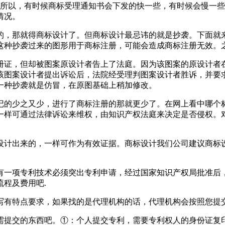
，所以，有时候商标受理通知书会下发的快一些，有时候会慢一
情况。
的，那就得商标设计了。但商标设计最忌讳的就是抄袭。下面就
这种抄袭过来的图形用于商标注册，可能会造成商标注册无效。
册证，但却被图案原设计者告上了法庭。因为该图案的原设计者
该图案设计者提出诉讼后，法院经受理判图案设计者胜诉，并要
一种抄袭就是仿冒，在原图基础上稍加修改。
记的少之又少，进行了商标注册的那就更少了。在网上看中哪个
一样可通过法律诉讼来维权，由知识产权法庭来决定是否侵权。
设计出来的，一样可作为有效证据。商标设计我们公司建议商标
。
有一项专利技术必须突出专利申请，经过国家知识产权局批准后
程及费用吧.
写有特点要求，如果找的是代理机构的话，代理机构会按照您提
需提交的东西吧。①：个人提交专利，需要专利权人的身份证复